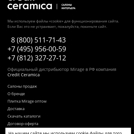
Мы используем файлы «cookie» для функционирования сайта.
Если Вас это не устраивает, пожалуйста, покиньте сайт.
8 (800) 511-71-43
+7 (495) 956-00-59
+7 (812) 327-27-12
Официальный дистрибьютор Mirage в РФ компания
Credit Ceramica
Салоны продаж
О бренде
Плитка Mirage оптом
Доставка
Скачать каталоги
Договор-оферта
Пользовательское соглашение
На нашем сайте мы используем cookie файлы для того,