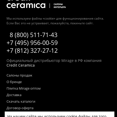
Мы используем файлы «cookie» для функционирования сайта.
Если Вас это не устраивает, пожалуйста, покиньте сайт.
8 (800) 511-71-43
+7 (495) 956-00-59
+7 (812) 327-27-12
Официальный дистрибьютор Mirage в РФ компания
Credit Ceramica
Салоны продаж
О бренде
Плитка Mirage оптом
Доставка
Скачать каталоги
Договор-оферта
Пользовательское соглашение
На нашем сайте мы используем cookie файлы для того,