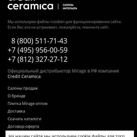
Мы используем файлы «cookie» для функционирования сайта.
Если Вас это не устраивает, пожалуйста, покиньте сайт.
8 (800) 511-71-43
+7 (495) 956-00-59
+7 (812) 327-27-12
Официальный дистрибьютор Mirage в РФ компания
Credit Ceramica
Салоны продаж
О бренде
Плитка Mirage оптом
Доставка
Скачать каталоги
Договор-оферта
Пользовательское соглашение
На нашем сайте мы используем cookie файлы для того,