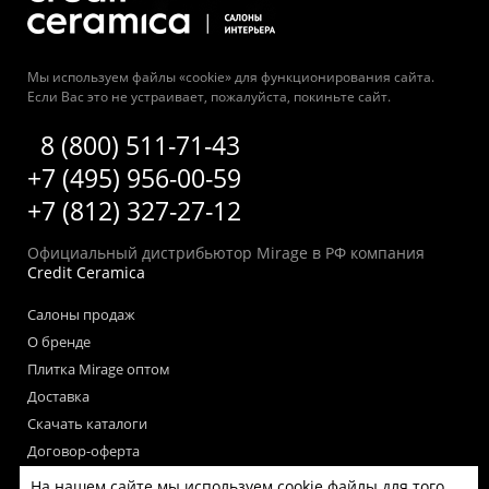
Мы используем файлы «cookie» для функционирования сайта.
Если Вас это не устраивает, пожалуйста, покиньте сайт.
8 (800) 511-71-43
+7 (495) 956-00-59
+7 (812) 327-27-12
Официальный дистрибьютор Mirage в РФ компания
Credit Ceramica
Салоны продаж
О бренде
Плитка Mirage оптом
Доставка
Скачать каталоги
Договор-оферта
Пользовательское соглашение
На нашем сайте мы используем cookie файлы для того,