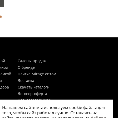
е
ной
Салоны продаж
тиной
О бренде
заикой
Плитка Mirage оптом
и
Доставка
идора
Скачать каталоги
Договор-оферта
Пользовательское
соглашение
На нашем сайте мы используем cookie файлы для
цы
Согласие на обработку
того, чтобы сайт работал лучше. Оставаясь на
персональных данных
 20мм)