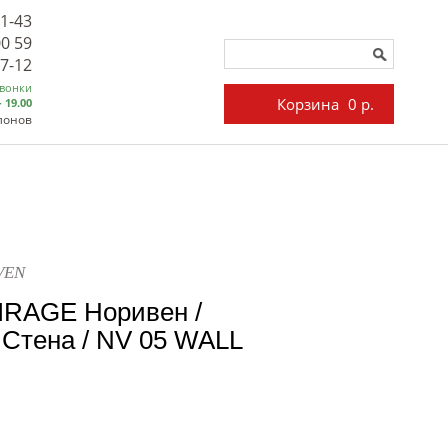
71-43
00 59
27-12
звонки
Корзина
0 р.
- 19.00
лонов
VEN
IRAGE Норивен /
Стена / NV 05 WALL