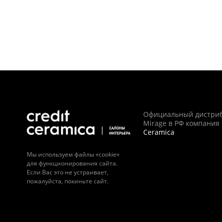
Официальный дистри
Mirage в РФ компания
Ceramica
Мы используем файлы «cookie»
для функционирования сайта.
Если Вас это не устраивает,
пожалуйста, покиньте сайт.