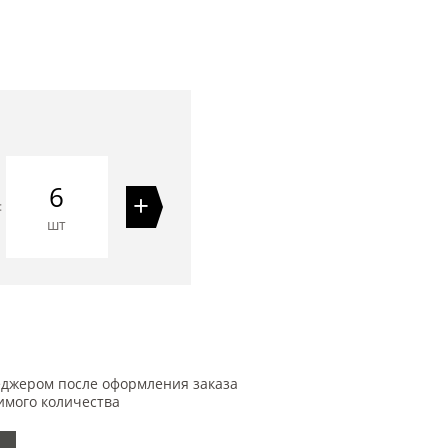
6
+
=
шт
еджером после оформления заказа
имого количества