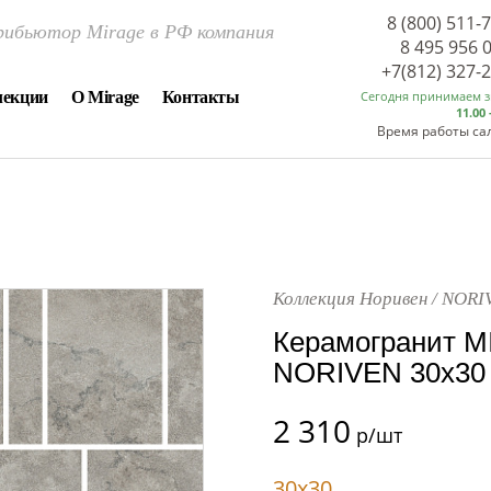
8 (800) 511-
ибьютор Mirage в РФ компания
8 495 956 
+7(812) 327-
лекции
О Mirage
Контакты
Сегодня принимаем 
11.00 
Время работы са
Коллекция Норивен / NORI
Керамогранит M
NORIVEN 30x30 
2 310
р/шт
30x30