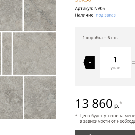
Артикул:
NV05
Наличие:
под заказ
1 коробка =
6
шт.
-
упак
13 860
*
р.
Цена будет уточнена мен
в зависимости от необход