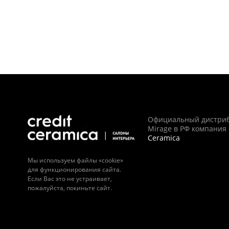
Официальный дистри
Mirage в РФ компания
Ceramica
Мы используем файлы «cookie»
для функционирования сайта.
Если Вас это не устраивает,
пожалуйста, покиньте сайт.