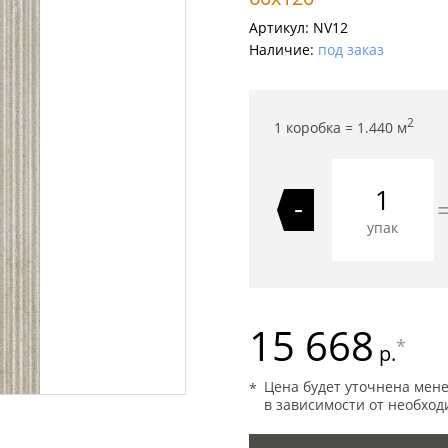
Артикул:
NV12
Наличие:
под заказ
2
1 коробка =
1.440
м
-
упак
15 668
*
р.
Цена будет уточнена мен
в зависимости от необход