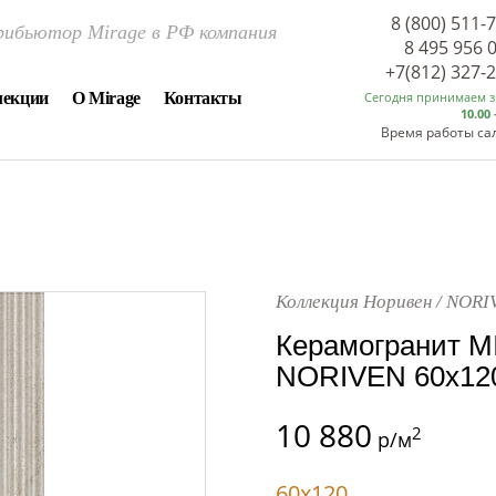
8 (800) 511-
ибьютор Mirage в РФ компания
8 495 956 
+7(812) 327-
лекции
О Mirage
Контакты
Сегодня принимаем 
10.00 
Время работы са
Коллекция Норивен / NORI
Керамогранит M
NORIVEN 60x120
10 880
2
р/м
60x120