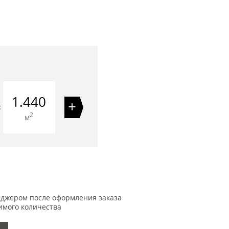
1.440
+
=
2
м
еджером после оформления заказа
имого количества