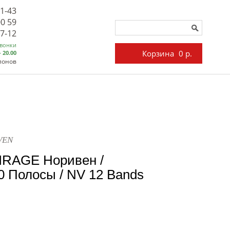
71-43
00 59
27-12
звонки
Корзина
0 р.
- 20.00
лонов
VEN
IRAGE Норивен /
 Полосы / NV 12 Bands