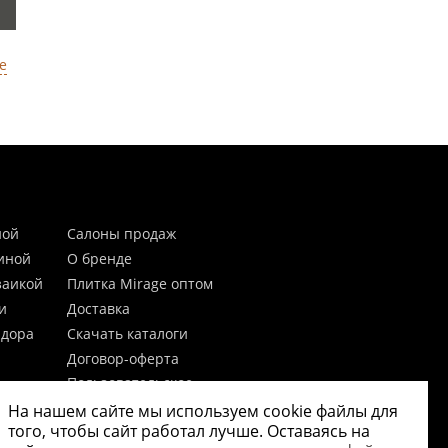
е
ной
Салоны продаж
тиной
О бренде
заикой
Плитка Mirage оптом
и
Доставка
идора
Скачать каталоги
Договор-оферта
Пользовательское
соглашение
На нашем сайте мы используем cookie файлы для
цы
Согласие на обработку
того, чтобы сайт работал лучше. Оставаясь на
персональных данных
 20мм)