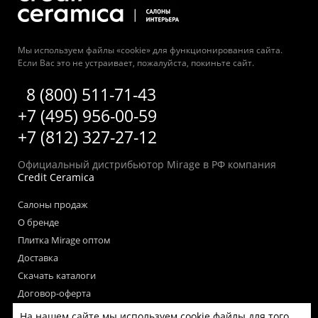
Мы используем файлы «cookie» для функционирования сайта.
Если Вас это не устраивает, пожалуйста, покиньте сайт.
8 (800) 511-71-43
+7 (495) 956-00-59
+7 (812) 327-27-12
Официальный дистрибьютор Mirage в РФ компания
Credit Ceramica
Салоны продаж
О бренде
Плитка Mirage оптом
Доставка
Скачать каталоги
Договор-оферта
Пользовательское соглашение
На нашем сайте мы используем cookie файлы для того,