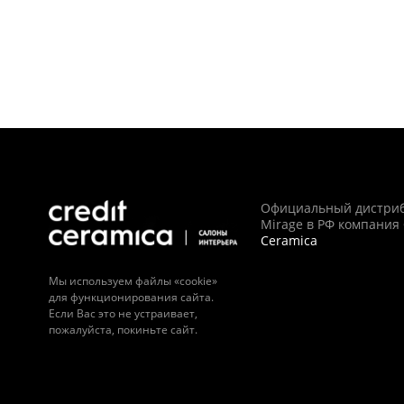
Официальный дистри
Mirage в РФ компания
Ceramica
Мы используем файлы «cookie»
для функционирования сайта.
Если Вас это не устраивает,
пожалуйста, покиньте сайт.