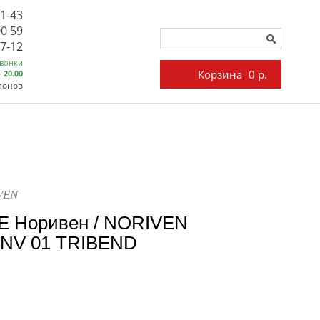
71-43
00 59
27-12
звонки
Корзина
0 р.
- 20.00
лонов
VEN
E Норивен / NORIVEN
/ NV 01 TRIBEND