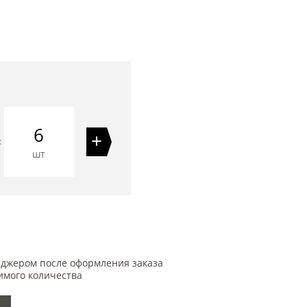
6
+
=
шт
еджером после оформления заказа
имого количества