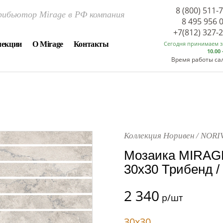
8 (800) 511-
ибьютор Mirage в РФ компания
8 495 956 
+7(812) 327-
лекции
О Mirage
Контакты
Сегодня принимаем 
10.00 
Время работы са
Коллекция Норивен / NORI
Мозаика MIRAG
30x30 Трибенд 
2 340
р/шт
30x30