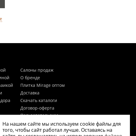
е
ной
Салоны продаж
тиной
О бренде
заикой
Плитка Mirage оптом
и
Доставка
идора
Скачать каталоги
Договор-оферта
Пользовательское
соглашение
На нашем сайте мы используем cookie файлы для
цы
Согласие на обработку
того, чтобы сайт работал лучше. Оставаясь на
персональных данных
 20мм)