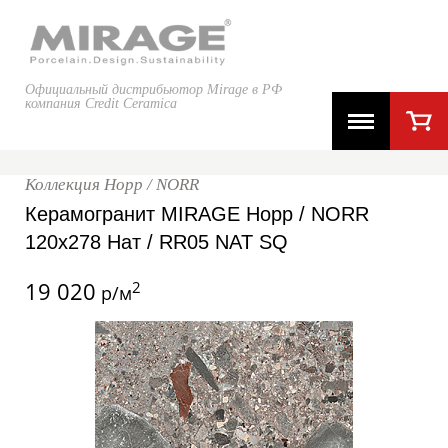
Официальный дистрибьютор Mirage в РФ
компания Credit Ceramica
Коллекция Норр / NORR
Керамогранит MIRAGE Норр / NORR
120x278 Нат / RR05 NAT SQ
19 020
2
р/м