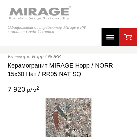
Официальный дистрибьютор Mirage в РФ
компания Credit Ceramica
Коллекция Норр / NORR
Керамогранит MIRAGE Норр / NORR
15x60 Нат / RR05 NAT SQ
7 920
2
р/м