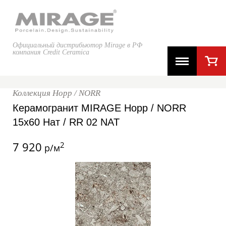
Официальный дистрибьютор Mirage в РФ
компания Credit Ceramica
Коллекция Норр / NORR
Керамогранит MIRAGE Норр / NORR
15x60 Нат / RR 02 NAT
7 920
2
р/м