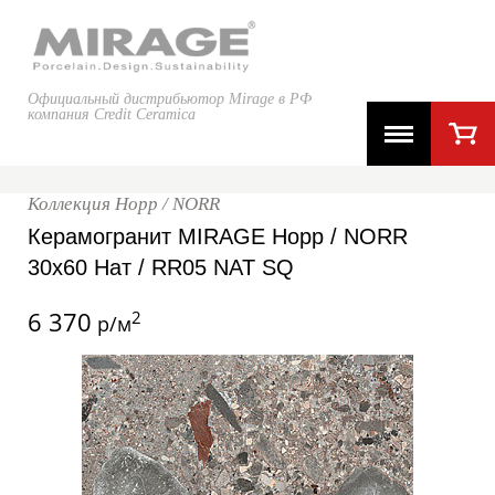
Официальный дистрибьютор Mirage в РФ
компания Credit Ceramica
Коллекция Норр / NORR
Керамогранит MIRAGE Норр / NORR
30x60 Нат / RR05 NAT SQ
6 370
2
р/м