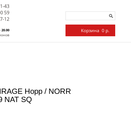
71-43
00 59
27-12
Корзина
0 р.
- 20.00
лонов
MIRAGE Норр / NORR
09 NAT SQ