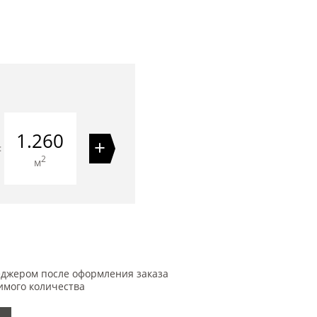
1.260
+
=
2
м
еджером после оформления заказа
имого количества