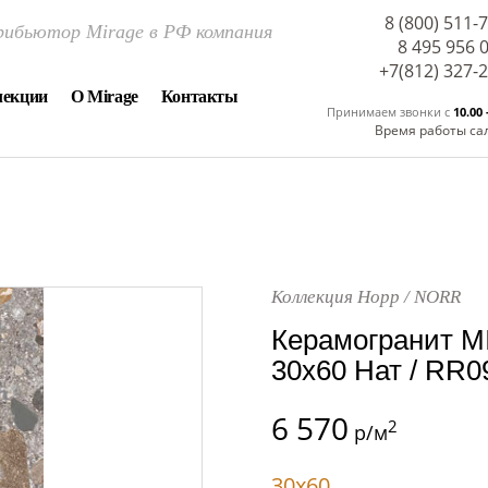
8 (800) 511-
ибьютор Mirage в РФ компания
8 495 956 
+7(812) 327-
лекции
О Mirage
Контакты
Принимаем звонки c
10.00 
Время работы са
Коллекция Норр / NORR
Керамогранит 
30x60 Нат / RR
6 570
2
р/м
30x60