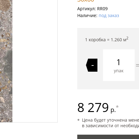
Артикул:
RR09
Наличие:
под заказ
2
1 коробка =
1.260
м
-
упак
8 279
*
р.
Цена будет уточнена мен
в зависимости от необход