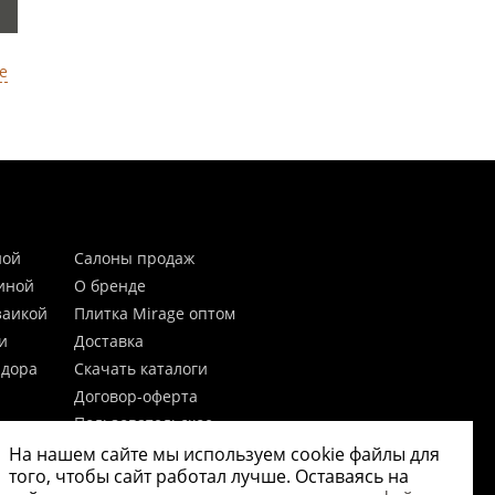
е
ной
Салоны продаж
тиной
О бренде
заикой
Плитка Mirage оптом
и
Доставка
идора
Скачать каталоги
Договор-оферта
Пользовательское
соглашение
На нашем сайте мы используем cookie файлы для
цы
Согласие на обработку
того, чтобы сайт работал лучше. Оставаясь на
персональных данных
 20мм)