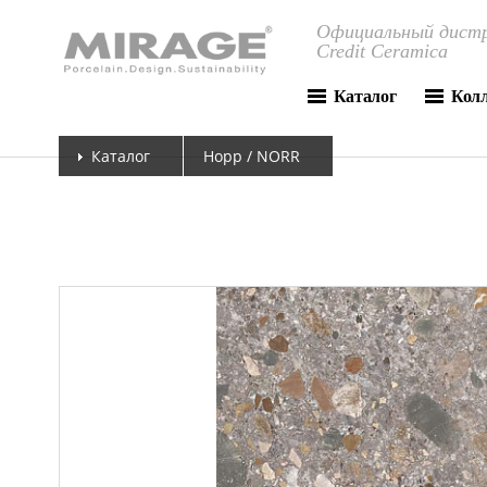
Официальный дистр
Credit Ceramica
Каталог
Кол
Каталог
Норр / NORR