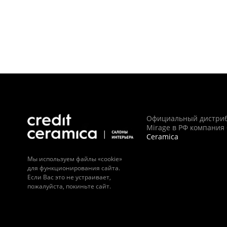
Официальный дистри
Mirage в РФ компания
Ceramica
Мы используем файлы «cookie»
для функционирования сайта.
Если Вас это не устраивает,
пожалуйста, покиньте сайт.