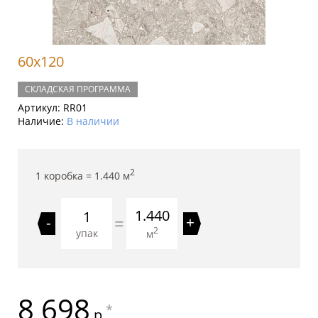
60x120
СКЛАДСКАЯ ПРОГРАММА
Артикул:
RR01
Наличие:
В наличии
2
1 коробка =
1.440
м
1.440
=
-
+
2
упак
м
8 698
*
р.