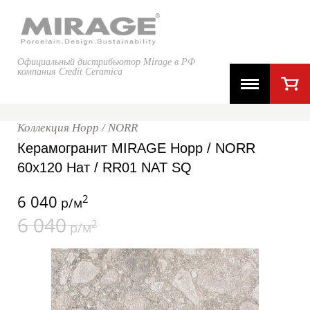
Официальный дистрибьютор Mirage в РФ
компания Credit Ceramica
Коллекция Норр / NORR
Керамогранит MIRAGE Норр / NORR
60x120 Нат / RR01 NAT SQ
6 040
2
р/м
6 040
2
р/м