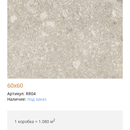
60x60
Артикул:
RR04
Наличие:
под заказ
2
1 коробка =
1.080
м