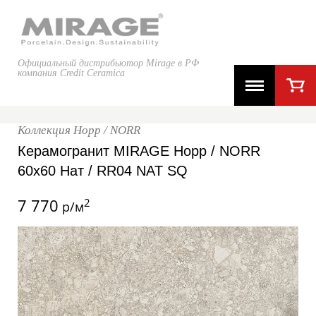
Официальный дистрибьютор Mirage в РФ
компания Credit Ceramica
Коллекция Норр / NORR
Керамогранит MIRAGE Норр / NORR
60x60 Нат / RR04 NAT SQ
7 770
2
р/м