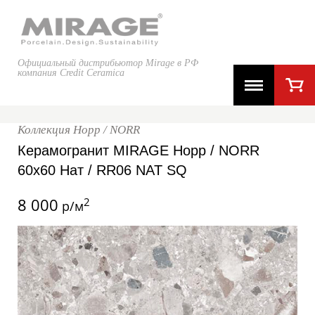
Официальный дистрибьютор Mirage в РФ
компания Credit Ceramica
Коллекция Норр / NORR
Керамогранит MIRAGE Норр / NORR
60x60 Нат / RR06 NAT SQ
8 000
2
р/м