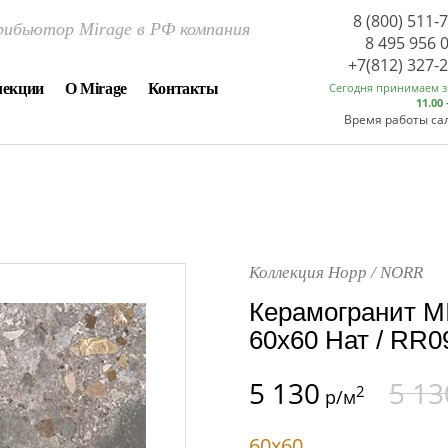
8 (800) 511-
ибьютор Mirage в РФ компания
8 495 956 
+7(812) 327-
лекции
О Mirage
Контакты
Сегодня принимаем 
11.00 
Время работы са
Коллекция Норр / NORR
Керамогранит 
60x60 Нат / RR
5 130
5 13
2
р/м
60x60