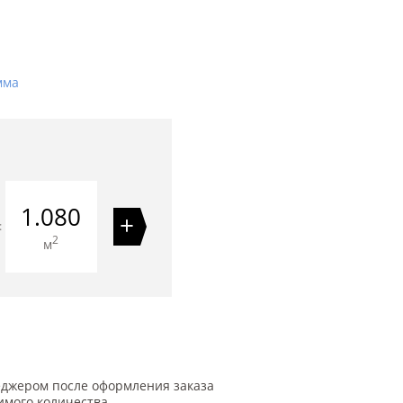
мма
1.080
+
=
2
м
еджером после оформления заказа
имого количества