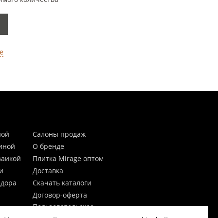
е
ной
Салоны продаж
тиной
О бренде
заикой
Плитка Mirage оптом
и
Доставка
идора
Скачать каталоги
Договор-оферта
Пользовательское
соглашение