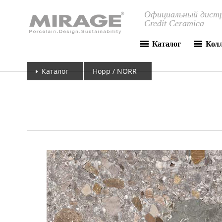
Официальный дистр
Credit Ceramica
Каталог
Кол
Каталог
Норр / NORR