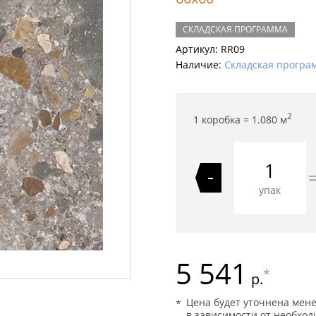
СКЛАДСКАЯ ПРОГРАММА
Артикул:
RR09
Наличие:
Складская програ
2
1 коробка =
1.080
м
-
упак
5 541
*
р.
Цена будет уточнена мен
в зависимости от необход