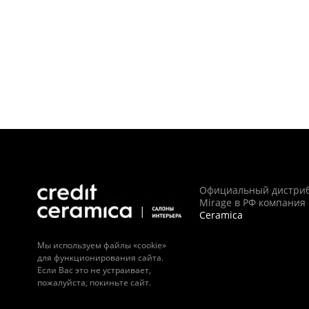
Официальный дистри
Mirage в РФ компания
Ceramica
Мы используем файлы «cookie»
для функционирования сайта.
Если Вас это не устраивает,
пожалуйста, покиньте сайт.