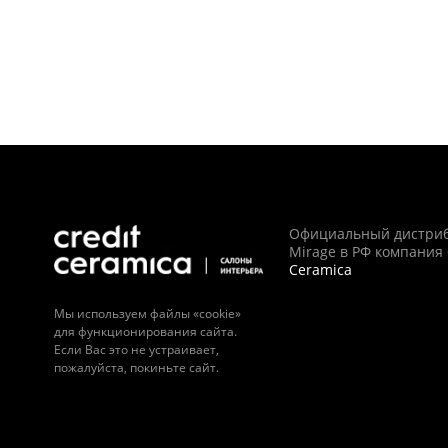
Официальный дистри
Mirage в РФ компания
Ceramica
Мы используем файлы «cookie»
для функционирования сайта.
Если Вас это не устраивает,
пожалуйста, покиньте сайт.