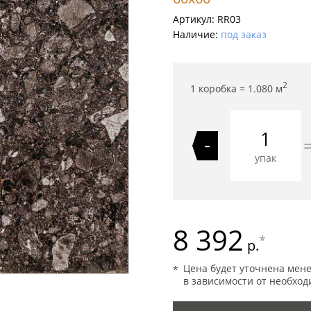
Артикул:
RR03
Наличие:
под заказ
2
1 коробка =
1.080
м
-
упак
8 392
*
р.
Цена будет уточнена мен
в зависимости от необход