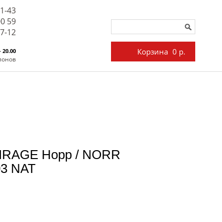
71-43
00 59
27-12
Корзина
0 р.
- 20.00
лонов
MIRAGE Норр / NORR
03 NAT