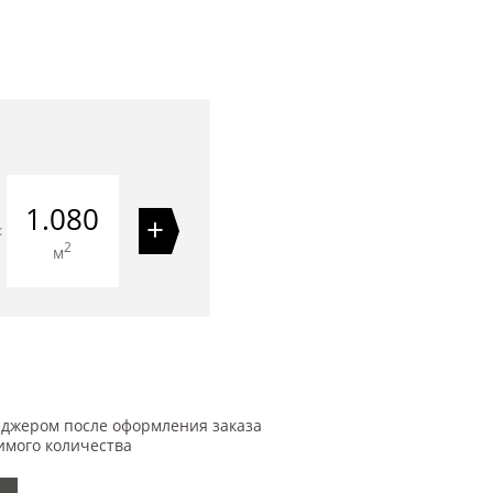
1.080
+
=
2
м
еджером после оформления заказа
имого количества