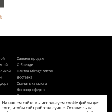
е
ной
Салоны продаж
тиной
О бренде
заикой
Плитка Mirage оптом
и
Доставка
идора
Скачать каталоги
Договор-оферта
Пользовательское
соглашение
На нашем сайте мы используем cookie файлы для
цы
Согласие на обработку
того, чтобы сайт работал лучше. Оставаясь на
персональных данных
 20мм)