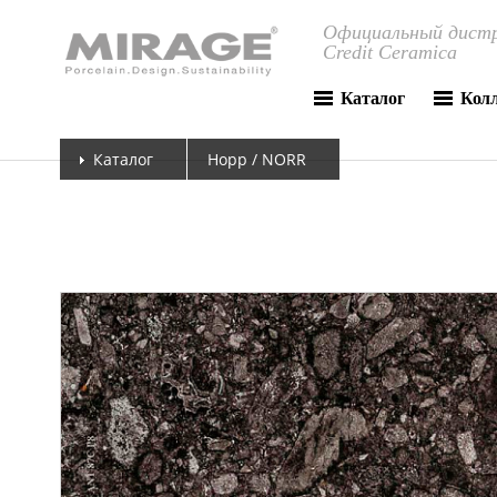
Официальный дистр
Credit Ceramica
Каталог
Кол
Каталог
Норр / NORR