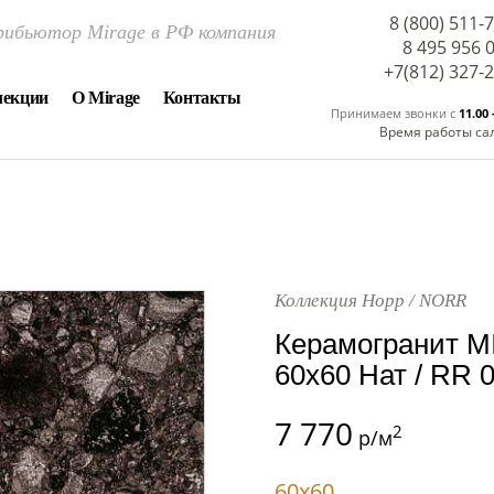
8 (800) 511-
ибьютор Mirage в РФ компания
8 495 956 
+7(812) 327-
лекции
О Mirage
Контакты
Принимаем звонки c
11.00 
Время работы са
Коллекция Норр / NORR
Керамогранит 
60x60 Нат / RR 
7 770
2
р/м
60x60