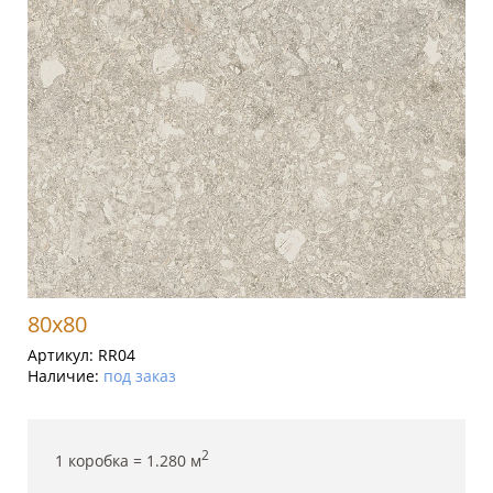
80x80
Артикул:
RR04
Наличие:
под заказ
2
1 коробка =
1.280
м