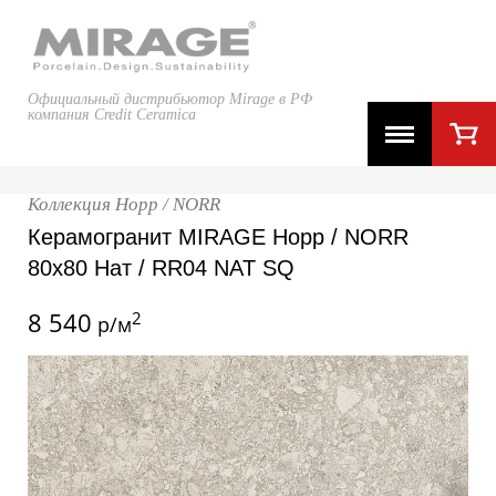
Официальный дистрибьютор Mirage в РФ
компания Credit Ceramica
Коллекция Норр / NORR
Керамогранит MIRAGE Норр / NORR
80x80 Нат / RR04 NAT SQ
8 540
2
р/м