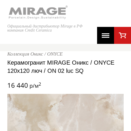
Официальный дистрибьютор Mirage в РФ
компания Credit Ceramica
Коллекция Оникс / ONYCE
Керамогранит MIRAGE Оникс / ONYCE
120x120 люч / ON 02 luc SQ
16 440
2
р/м