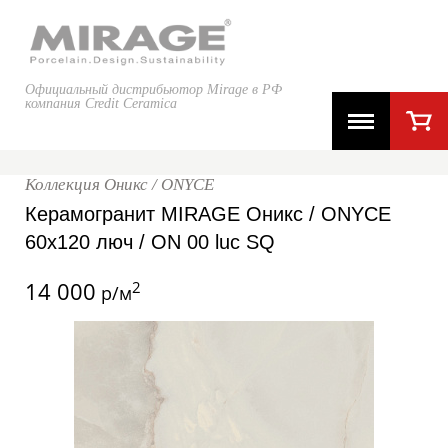
Официальный дистрибьютор Mirage в РФ
компания Credit Ceramica
Коллекция Оникс / ONYCE
Керамогранит MIRAGE Оникс / ONYCE
60x120 люч / ON 00 luc SQ
14 000
2
р/м