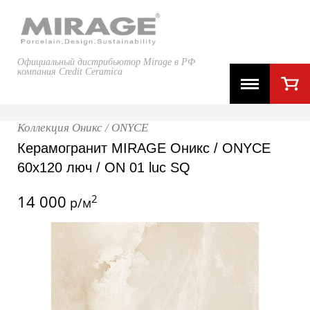
Официальный дистрибьютор Mirage в РФ
компания Credit Ceramica
Коллекция Оникс / ONYCE
Керамогранит MIRAGE Оникс / ONYCE
60x120 люч / ON 01 luc SQ
14 000
2
р/м