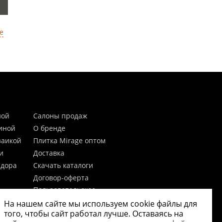
е
ной
Салоны продаж
тиной
О бренде
заикой
Плитка Mirage оптом
и
Доставка
идора
Скачать каталоги
Договор-оферта
Пользовательское
соглашение
На нашем сайте мы используем cookie файлы для
цы
Согласие на обработку
того, чтобы сайт работал лучше. Оставаясь на
персональных данных
 20мм)