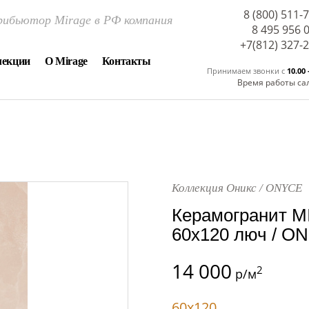
8 (800) 511-
ибьютор Mirage в РФ компания
8 495 956 
+7(812) 327-
лекции
О Mirage
Контакты
Принимаем звонки c
10.00 
Время работы са
Коллекция Оникс / ONYCE
Керамогранит M
60x120 люч / ON
14 000
2
р/м
60x120