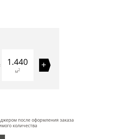
1.440
+
=
2
м
еджером после оформления заказа
имого количества