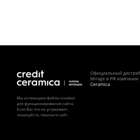
Официальный дистри
Mirage в РФ компания
Ceramica
Мы используем файлы «cookie»
для функционирования сайта.
Если Вас это не устраивает,
пожалуйста, покиньте сайт.