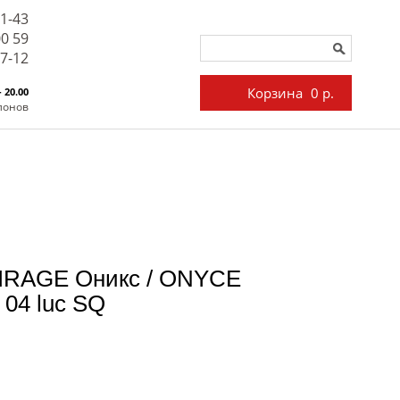
71-43
00 59
27-12
Корзина
0 р.
- 20.00
лонов
IRAGE Оникс / ONYCE
 04 luc SQ