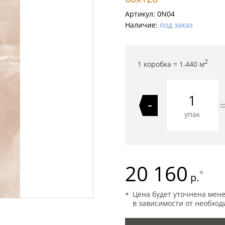
Артикул:
0N04
Наличие:
под заказ
2
1 коробка =
1.440
м
-
упак
20 160
*
р.
Цена будет уточнена мен
в зависимости от необход