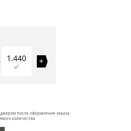
1.440
+
=
2
м
еджером после оформления заказа
имого количества