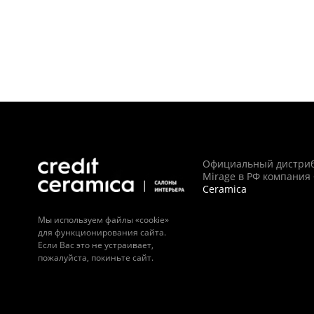
Официальный дистри
Mirage в РФ компания
Ceramica
Мы используем файлы «cookie»
для функционирования сайта.
Если Вас это не устраивает,
пожалуйста, покиньте сайт.