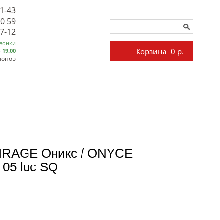
71-43
00 59
27-12
звонки
Корзина
0 р.
- 19.00
лонов
IRAGE Оникс / ONYCE
 05 luc SQ