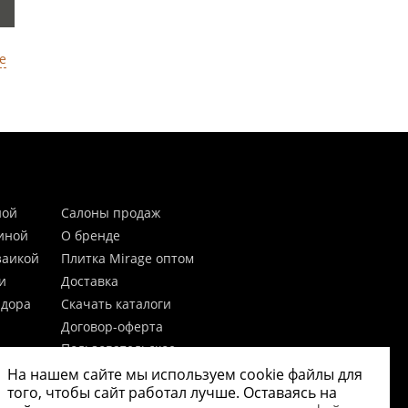
е
ной
Салоны продаж
тиной
О бренде
заикой
Плитка Mirage оптом
и
Доставка
идора
Скачать каталоги
Договор-оферта
Пользовательское
соглашение
На нашем сайте мы используем cookie файлы для
цы
Согласие на обработку
того, чтобы сайт работал лучше. Оставаясь на
персональных данных
 20мм)