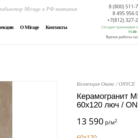
8 (800) 511-
ибьютор Mirage в РФ компания
8 495 956 
+7(812) 327-
лекции
О Mirage
Контакты
Сегодня принимаем 
11.00 
Время работы са
Коллекция Оникс / ONYCE
Керамогранит M
60x120 люч / ON
13 590
2
р/м
60x120