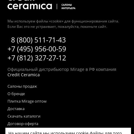
Мы используем файлы «cookie» для функционирования сайта.
Если Вас это не устраивает, пожалуйста, покиньте сайт.
8 (800) 511-71-43
+7 (495) 956-00-59
+7 (812) 327-27-12
Официальный дистрибьютор Mirage в РФ компания
Credit Ceramica
Салоны продаж
О бренде
Плитка Mirage оптом
Доставка
Скачать каталоги
Договор-оферта
Пользовательское соглашение
На нашем сайте мы используем cookie файлы для того,