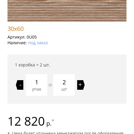
30x60
Артикул:
0U05
Наличие:
под заказ
1 коробка =
2
шт.
2
=
-
+
упак
шт
12 820
*
р.
Цена будет уточнена менеджером после оформления