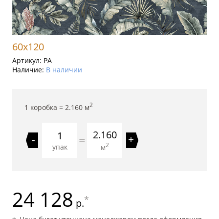
60x120
Артикул:
PA
Наличие:
В наличии
2
1 коробка =
2.160
м
2.160
=
-
+
2
упак
м
24 128
*
р.