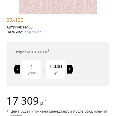
60x120
Артикул:
PM03
Наличие:
под заказ
2
1 коробка =
1.440
м
1.440
=
-
+
2
упак
м
17 309
*
р.
Цена будет уточнена менеджером после оформления
заказа