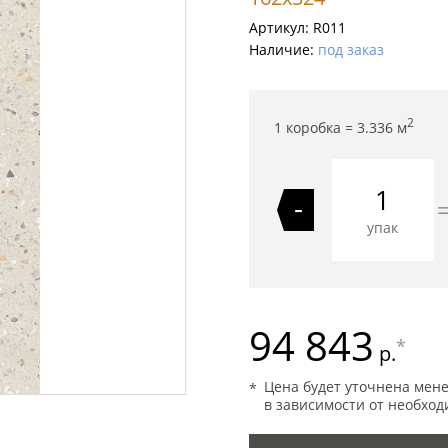
Артикул:
R011
Наличие:
под заказ
2
1 коробка =
3.336
м
-
упак
94 843
*
р.
Цена будет уточнена мен
в зависимости от необход