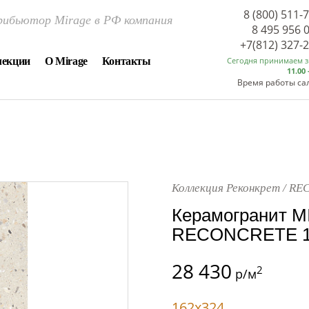
8 (800) 511-
ибьютор Mirage в РФ компания
8 495 956 
+7(812) 327-
лекции
О Mirage
Контакты
Сегодня принимаем 
11.00 
Время работы са
Коллекция Реконкрет / R
Керамогранит M
RECONCRETE 16
28 430
2
р/м
162x324