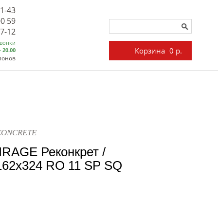
71-43
00 59
27-12
звонки
Корзина
0 р.
- 20.00
лонов
ECONCRETE
IRAGE Реконкрет /
2x324 RO 11 SP SQ