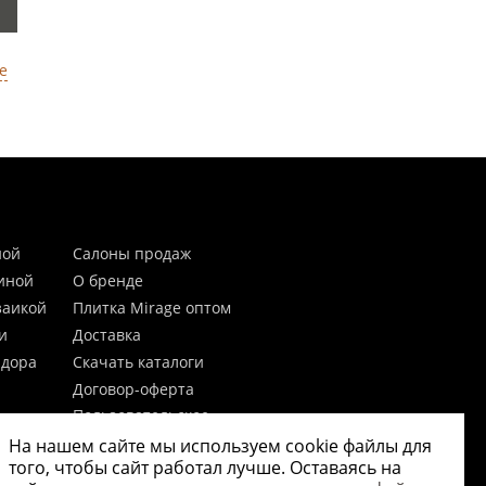
е
ной
Салоны продаж
тиной
О бренде
заикой
Плитка Mirage оптом
и
Доставка
идора
Скачать каталоги
Договор-оферта
Пользовательское
соглашение
На нашем сайте мы используем cookie файлы для
цы
Согласие на обработку
того, чтобы сайт работал лучше. Оставаясь на
персональных данных
 20мм)