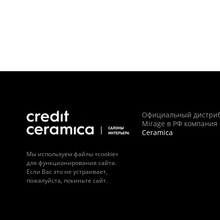
Официальный дистри
Mirage в РФ компания
Ceramica
Мы используем файлы «cookie»
для функционирования сайта.
Если Вас это не устраивает,
пожалуйста, покиньте сайт.