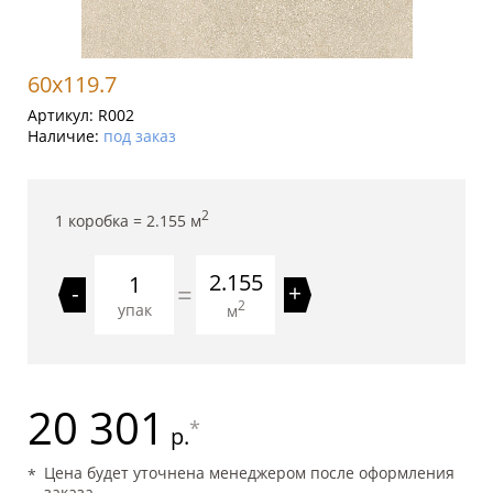
60x119.7
Артикул:
R002
Наличие:
под заказ
2
1 коробка =
2.155
м
2.155
=
-
+
2
упак
м
20 301
*
р.
Цена будет уточнена менеджером после оформления
заказа