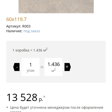
60x119.7
Артикул:
R003
Наличие:
под заказ
2
1 коробка =
1.436
м
1.436
=
-
+
2
упак
м
13 528
*
р.
Цена будет уточнена менеджером после оформления
заказа