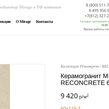
8 (800) 511-
ибьютор Mirage в РФ компания
8 495 956 
+7(812) 327-
лекции
О Mirage
Контакты
Сегодня принимаем 
10.00 
Время работы са
Коллекция Реконкрет / R
Керамогранит M
RECONCRETE 60
9 420
2
р/м
60x119.7