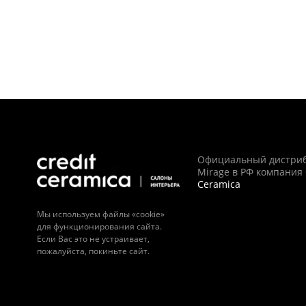
Официальный дистри
Mirage в РФ компания
Ceramica
Мы используем файлы «cookie»
для функционирования сайта.
Если Вас это не устраивает,
пожалуйста, покиньте сайт.