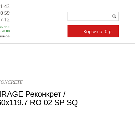
71-43
00 59
27-12
звонки
Корзина
0 р.
- 20.00
лонов
ECONCRETE
IRAGE Реконкрет /
x119.7 RO 02 SP SQ