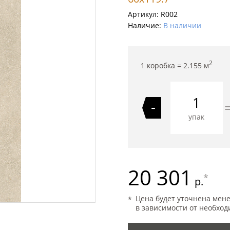
Артикул:
R002
Наличие:
В наличии
2
1 коробка =
2.155
м
-
упак
20 301
*
р.
Цена будет уточнена мен
в зависимости от необход