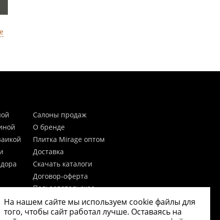
е
ной
Салоны продаж
тиной
О бренде
заикой
Плитка Mirage оптом
и
Доставка
идора
Скачать каталоги
Договор-оферта
Пользовательское
соглашение
На нашем сайте мы используем cookie файлы для
цы
Согласие на обработку
того, чтобы сайт работал лучше. Оставаясь на
персональных данных
 20мм)