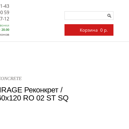
71-43
00 59
27-12
звонки
Корзина
0 р.
- 20.00
лонов
ECONCRETE
IRAGE Реконкрет /
x120 RO 02 ST SQ