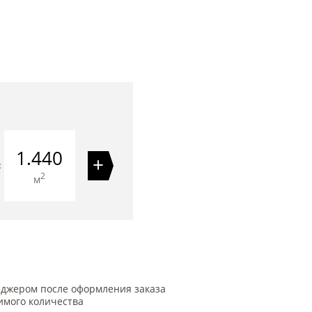
1.440
+
=
2
м
еджером после оформления заказа
имого количества