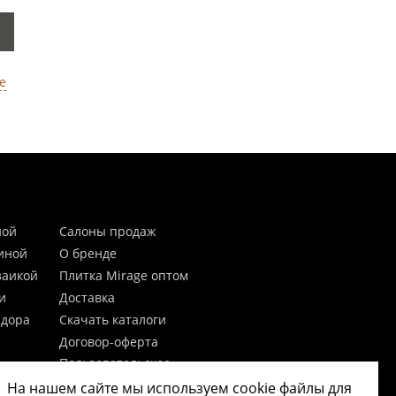
е
ной
Салоны продаж
тиной
О бренде
заикой
Плитка Mirage оптом
и
Доставка
идора
Скачать каталоги
Договор-оферта
Пользовательское
соглашение
На нашем сайте мы используем cookie файлы для
цы