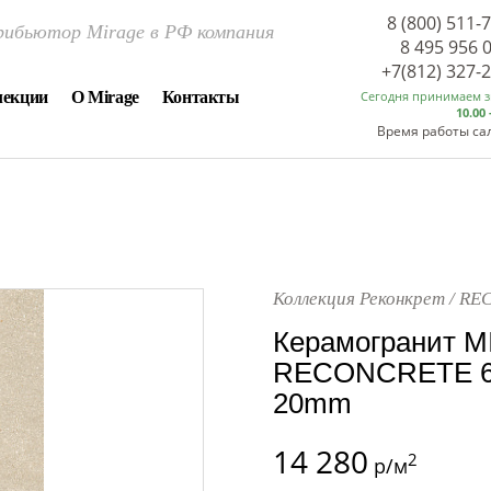
8 (800) 511-
ибьютор Mirage в РФ компания
8 495 956 
+7(812) 327-
лекции
О Mirage
Контакты
Сегодня принимаем 
10.00 
Время работы са
Коллекция Реконкрет / R
Керамогранит M
RECONCRETE 60
20mm
14 280
2
р/м