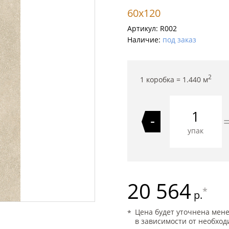
60x120
Артикул:
R002
Наличие:
под заказ
2
1 коробка =
1.440
м
-
упак
20 564
*
р.
Цена будет уточнена мен
в зависимости от необход