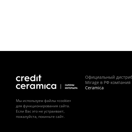
Официальный дистри
Mirage в РФ компания
Ceramica
Мы используем файлы «cookie»
для функционирования сайта.
Если Вас это не устраивает,
пожалуйста, покиньте сайт.