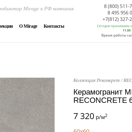
8 (800) 511-
ибьютор Mirage в РФ компания
8 495 956 
+7(812) 327-
лекции
О Mirage
Контакты
Сегодня принимаем 
11.00 
Время работы са
Коллекция Реконкрет / R
Керамогранит M
RECONCRETE 60
7 320
2
р/м
60x60