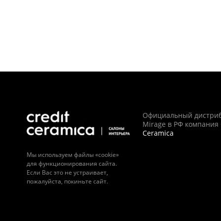
Официальный дистри
Mirage в РФ компания
Ceramica
Мы используем файлы «cookie»
для функционирования сайта.
Если Вас это не устраивает,
пожалуйста, покиньте сайт.