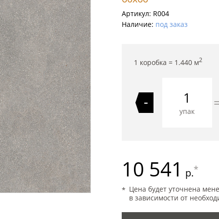
Артикул:
R004
Наличие:
под заказ
2
1 коробка =
1.440
м
-
упак
10 541
*
р.
Цена будет уточнена мен
в зависимости от необход