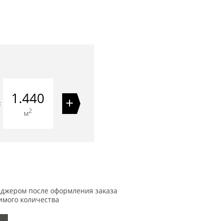
1.440
+
=
2
м
еджером после оформления заказа
имого количества