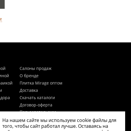
е
ной
Салоны продаж
тиной
О бренде
заикой
Плитка Mirage оптом
и
Доставка
идора
Скачать каталоги
Договор-оферта
Пользовательское
соглашение
На нашем сайте мы используем cookie файлы для
цы
Согласие на обработку
того, чтобы сайт работал лучше. Оставаясь на
персональных данных
 20мм)