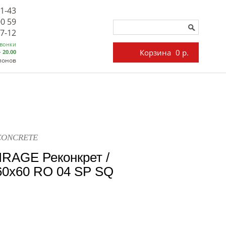
71-43
00 59
27-12
звонки
Корзина
0 р.
- 20.00
лонов
ECONCRETE
IRAGE Реконкрет /
x60 RO 04 SP SQ