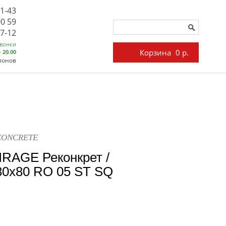
71-43
00 59
27-12
звонки
Корзина
0 р.
- 20.00
лонов
ECONCRETE
IRAGE Реконкрет /
x80 RO 05 ST SQ