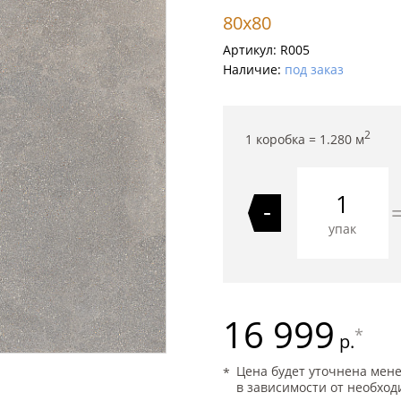
80x80
Артикул:
R005
Наличие:
под заказ
2
1 коробка =
1.280
м
-
упак
16 999
*
р.
Цена будет уточнена мен
в зависимости от необход