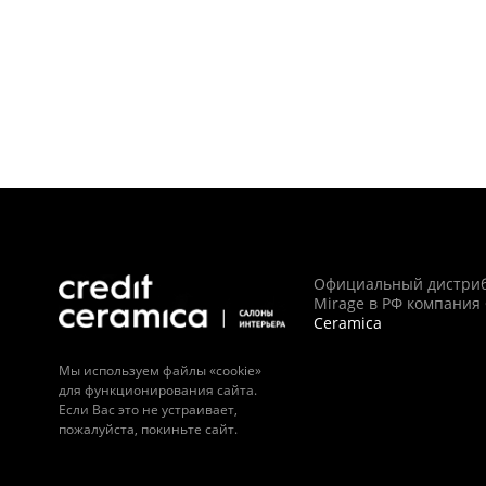
Официальный дистри
Mirage в РФ компания
Ceramica
Мы используем файлы «cookie»
для функционирования сайта.
Если Вас это не устраивает,
пожалуйста, покиньте сайт.