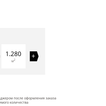
1.280
+
=
2
м
еджером после оформления заказа
имого количества