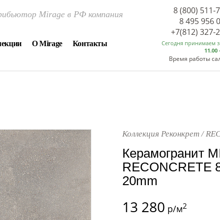
8 (800) 511-
ибьютор Mirage в РФ компания
8 495 956 
+7(812) 327-
лекции
О Mirage
Контакты
Сегодня принимаем 
11.00 
Время работы са
Коллекция Реконкрет / R
Керамогранит M
RECONCRETE 80
20mm
13 280
2
р/м