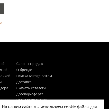
е
ной
Салоны продаж
тиной
О бренде
заикой
Плитка Mirage оптом
и
Доставка
идора
Скачать каталоги
Договор-оферта
Пользовательское
соглашение
На нашем сайте мы используем cookie файлы для
цы