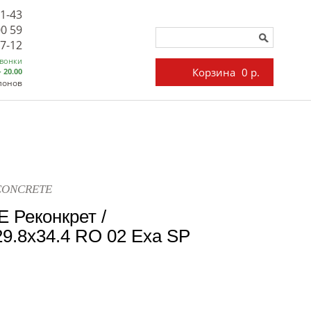
71-43
00 59
27-12
звонки
Корзина
0 р.
- 20.00
лонов
ECONCRETE
 Реконкрет /
.8x34.4 RO 02 Exa SP