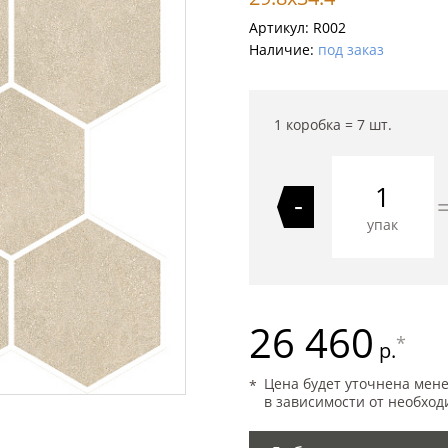
Артикул:
R002
Наличие:
под заказ
1 коробка =
7
шт.
-
упак
26 460
*
р.
Цена будет уточнена мен
в зависимости от необход