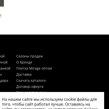
е
ной
Салоны продаж
тиной
О бренде
заикой
Плитка Mirage оптом
и
Доставка
идора
Скачать каталоги
Договор-оферта
Пользовательское
соглашение
На нашем сайте мы используем cookie файлы для
цы
Согласие на обработку
того, чтобы сайт работал лучше. Оставаясь на
персональных данных
 20мм)