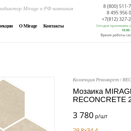
8 (800) 511-
ибьютор Mirage в РФ компания
8 495 956 
+7(812) 327-
лекции
О Mirage
Контакты
Сегодня принимаем 
10.00 
Время работы са
Коллекция Реконкрет / R
Мозаика MIRAGE
RECONCRETE 29
3 780
р/шт
29.8x34.4