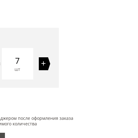
7
+
=
шт
еджером после оформления заказа
имого количества