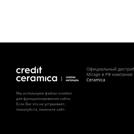
Официальный дистри
Mirage в РФ компания
Ceramica
Мы используем файлы «cookie»
для функционирования сайта.
Если Вас это не устраивает,
пожалуйста, покиньте сайт.