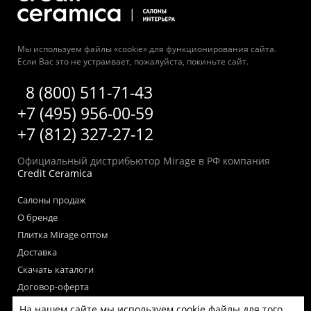
Мы используем файлы «cookie» для функционирования сайта.
Если Вас это не устраивает, пожалуйста, покиньте сайт.
8 (800) 511-71-43
+7 (495) 956-00-59
+7 (812) 327-27-12
Официальный дистрибьютор Mirage в РФ компания
Credit Ceramica
Салоны продаж
О бренде
Плитка Mirage оптом
Доставка
Скачать каталоги
Договор-оферта
Пользовательское соглашение
На нашем сайте мы используем cookie файлы для того,