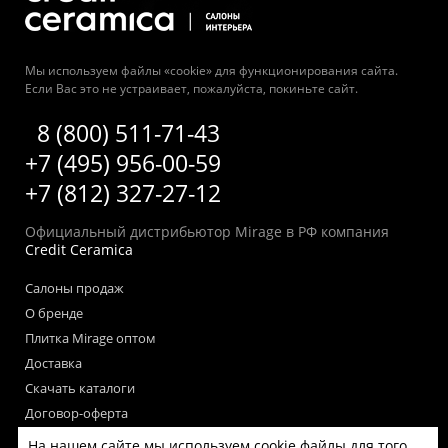
Мы используем файлы «cookie» для функционирования сайта.
Если Вас это не устраивает, пожалуйста, покиньте сайт.
8 (800) 511-71-43
+7 (495) 956-00-59
+7 (812) 327-27-12
Официальный дистрибьютор Mirage в РФ компания
Credit Ceramica
Салоны продаж
О бренде
Плитка Mirage оптом
Доставка
Скачать каталоги
Договор-оферта
Пользовательское соглашение
На нашем сайте мы используем cookie файлы для того,