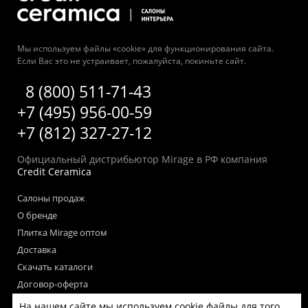
Мы используем файлы «cookie» для функционирования сайта.
Если Вас это не устраивает, пожалуйста, покиньте сайт.
8 (800) 511-71-43
+7 (495) 956-00-59
+7 (812) 327-27-12
Официальный дистрибьютор Mirage в РФ компания
Credit Ceramica
Салоны продаж
О бренде
Плитка Mirage оптом
Доставка
Скачать каталоги
Договор-оферта
Пользовательское соглашение
На нашем сайте мы используем cookie файлы для того,