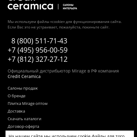
Мы используем файлы «cookie» для функционирования сайта.
Если Вас это не устраивает, пожалуйста, покиньте сайт.
8 (800) 511-71-43
+7 (495) 956-00-59
+7 (812) 327-27-12
Официальный дистрибьютор Mirage в РФ компания
Credit Ceramica
Салоны продаж
О бренде
Плитка Mirage оптом
Доставка
Скачать каталоги
Договор-оферта
Пользовательское соглашение
На нашем сайте мы используем cookie файлы для того,