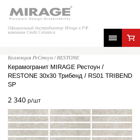
Официальный дистрибьютор Mirage в РФ
компания Credit Ceramica
Коллекция РеСтоун / RESTONE
Керамогранит MIRAGE Рестоун /
RESTONE 30x30 Трибенд / RS01 TRIBEND
SP
2 340
р/шт