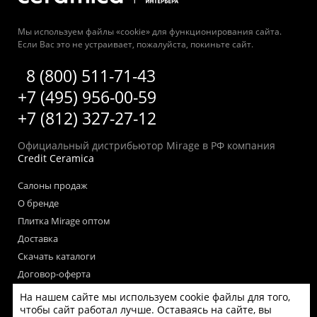
Мы используем файлы «cookie» для функционирования сайта.
Если Вас это не устраивает, пожалуйста, покиньте сайт.
8 (800) 511-71-43
+7 (495) 956-00-59
+7 (812) 327-27-12
Официальный дистрибьютор Mirage в РФ компания
Credit Ceramica
Салоны продаж
О бренде
Плитка Mirage оптом
Доставка
Скачать каталоги
Договор-оферта
Пользовательское соглашение
На нашем сайте мы используем cookie файлы для того,
чтобы сайт работал лучше. Оставаясь на сайте, вы
Согласие на обработку персональных данных