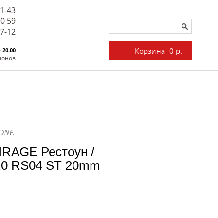
71-43
00 59
27-12
Корзина
0 р.
- 20.00
лонов
TONE
IRAGE Рестоун /
0 RS04 ST 20mm