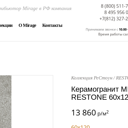
8 (800) 511-
ибьютор Mirage в РФ компания
8 495 956 
+7(812) 327-
лекции
О Mirage
Контакты
Принимаем звонки c
10.00 
Время работы са
Коллекция РеСтоун / RES
Керамогранит M
RESTONE 60x12
13 860
2
р/м
60x120