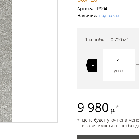
Артикул:
RS04
Наличие:
под заказ
2
1 коробка =
0.720
м
-
упак
9 980
*
р.
Цена будет уточнена мен
в зависимости от необход