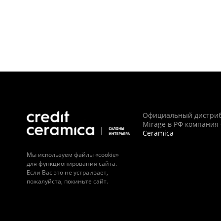
Официальный дистри
Mirage в РФ компания
Ceramica
Мы используем файлы «cookie»
для функционирования сайта.
Если Вас это не устраивает,
пожалуйста, покиньте сайт.