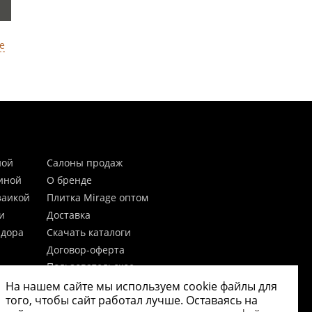
е
ной
Салоны продаж
тиной
О бренде
заикой
Плитка Mirage оптом
и
Доставка
идора
Скачать каталоги
Договор-оферта
Пользовательское
соглашение
На нашем сайте мы используем cookie файлы для
цы
Согласие на обработку
того, чтобы сайт работал лучше. Оставаясь на
персональных данных
 20мм)