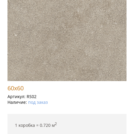
60x60
Артикул:
RS02
Наличие:
под заказ
2
1 коробка =
0.720
м