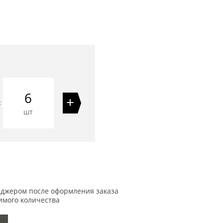
6
+
=
шт
еджером после оформления заказа
имого количества