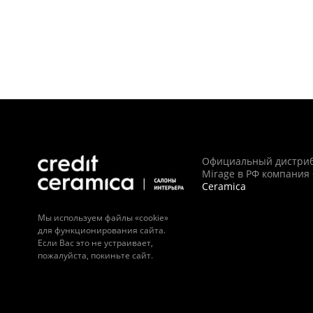
Официальный дистри
Mirage в РФ компания
Ceramica
Мы используем файлы «cookie»
для функционирования сайта.
Если Вас это не устраивает,
пожалуйста, покиньте сайт.