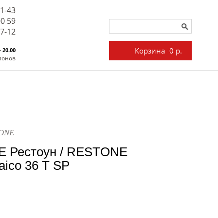
71-43
00 59
27-12
Корзина
0 р.
- 20.00
лонов
TONE
E Рестоун / RESTONE
ico 36 T SP