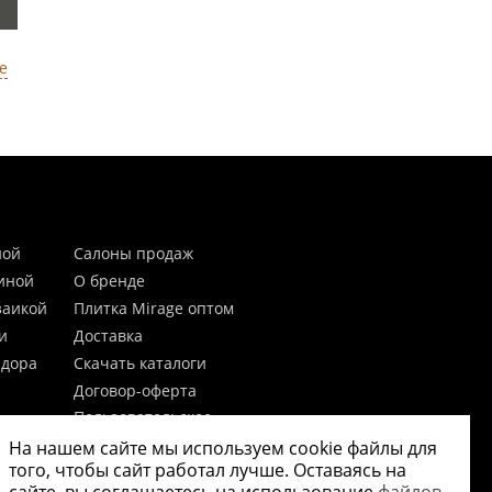
е
ной
Салоны продаж
тиной
О бренде
заикой
Плитка Mirage оптом
и
Доставка
идора
Скачать каталоги
Договор-оферта
Пользовательское
соглашение
На нашем сайте мы используем cookie файлы для
цы
Согласие на обработку
того, чтобы сайт работал лучше. Оставаясь на
персональных данных
 20мм)