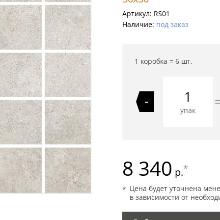
Артикул:
RS01
Наличие:
под заказ
1 коробка =
6
шт.
-
упак
8 340
*
р.
Цена будет уточнена мен
в зависимости от необход