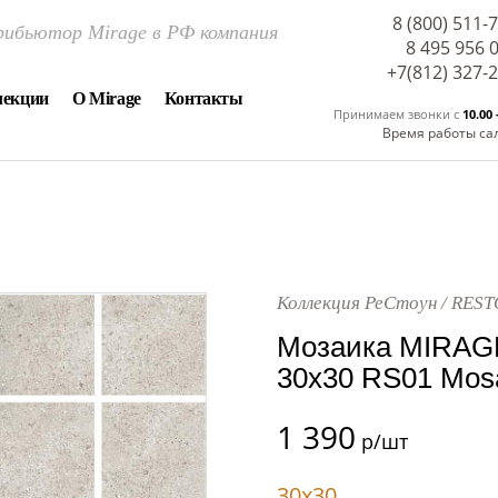
8 (800) 511-
ибьютор Mirage в РФ компания
8 495 956 
+7(812) 327-
лекции
О Mirage
Контакты
Принимаем звонки c
10.00 
Время работы са
Коллекция РеСтоун / RES
Мозаика MIRAG
30x30 RS01 Mosa
1 390
р/шт
30x30