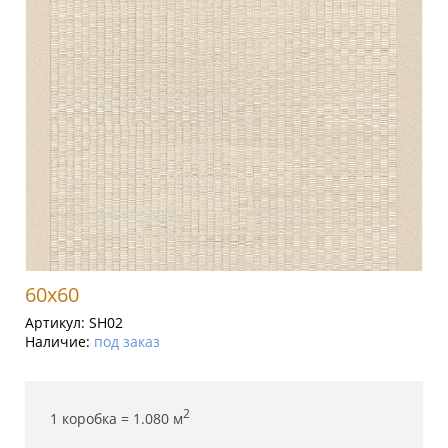
60x60
Артикул:
SH02
Наличие:
под заказ
2
1 коробка =
1.080
м