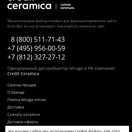
Мы используем файлы «cookie» для функционирования сайта.
Если Вас это не устраивает, пожалуйста, покиньте сайт.
8 (800) 511-71-43
+7 (495) 956-00-59
+7 (812) 327-27-12
Официальный дистрибьютор Mirage в РФ компания
Credit Ceramica
Салоны продаж
О бренде
Плитка Mirage оптом
Доставка
Скачать каталоги
Договор-оферта
Пользовательское соглашение
На нашем сайте мы используем cookie файлы для того,