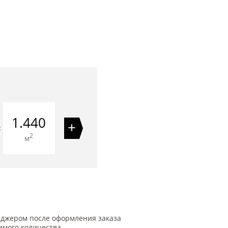
1.440
+
=
2
м
еджером после оформления заказа
имого количества