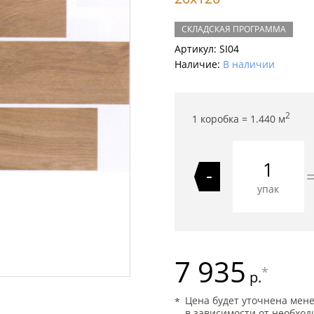
СКЛАДСКАЯ ПРОГРАММА
Артикул:
SI04
Наличие:
В наличии
2
1 коробка =
1.440
м
-
упак
7 935
*
р.
Цена будет уточнена мен
в зависимости от необход