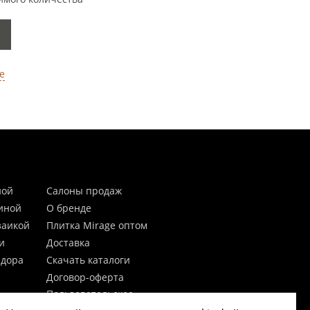
е
ной
Салоны продаж
тиной
О бренде
заикой
Плитка Mirage оптом
и
Доставка
идора
Скачать каталоги
Договор-оферта
Пользовательское
соглашение