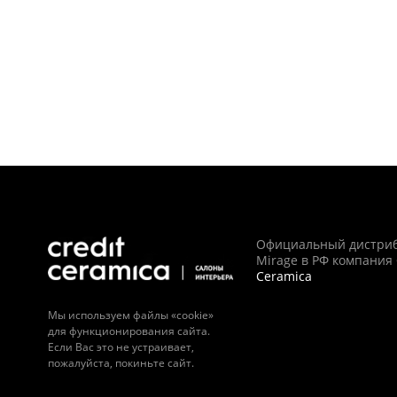
Официальный дистри
Mirage в РФ компания
Ceramica
Мы используем файлы «cookie»
для функционирования сайта.
Если Вас это не устраивает,
пожалуйста, покиньте сайт.