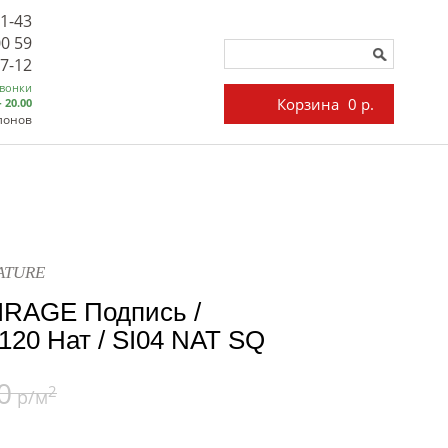
71-43
00 59
27-12
звонки
Корзина
0 р.
- 20.00
лонов
NATURE
IRAGE Подпись /
20 Нат / SI04 NAT SQ
0
2
р/м