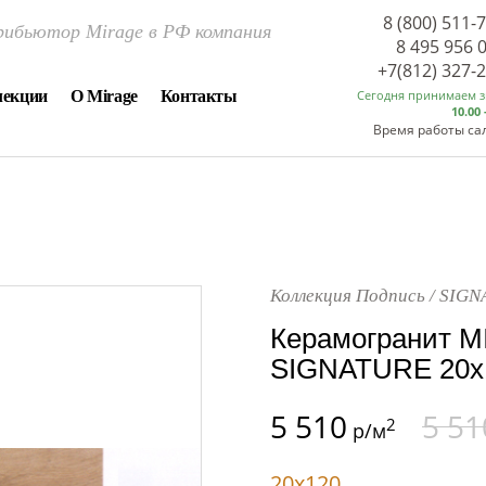
8 (800) 511-
ибьютор Mirage в РФ компания
8 495 956 
+7(812) 327-
лекции
О Mirage
Контакты
Сегодня принимаем 
10.00 
Время работы са
Коллекция Подпись / SIG
Керамогранит M
SIGNATURE 20x1
5 510
5 51
2
р/м
20x120