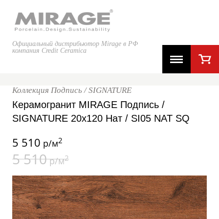
Официальный дистрибьютор Mirage в РФ
компания Credit Ceramica
Коллекция Подпись / SIGNATURE
Керамогранит MIRAGE Подпись /
SIGNATURE 20x120 Нат / SI05 NAT SQ
5 510
2
р/м
5 510
2
р/м