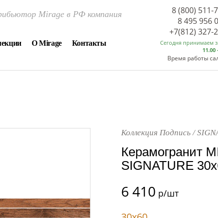
8 (800) 511-
ибьютор Mirage в РФ компания
8 495 956 
+7(812) 327-
лекции
О Mirage
Контакты
Сегодня принимаем 
11.00 
Время работы са
Коллекция Подпись / SIG
Керамогранит M
SIGNATURE 30x60
6 410
р/шт
30x60