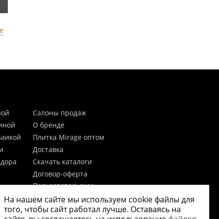
е
ной
Салоны продаж
тиной
О бренде
заикой
Плитка Mirage оптом
и
Доставка
идора
Скачать каталоги
Договор-оферта
Пользовательское
соглашение
На нашем сайте мы используем cookie файлы для
цы
Согласие на обработку
того, чтобы сайт работал лучше. Оставаясь на
персональных данных
 20мм)