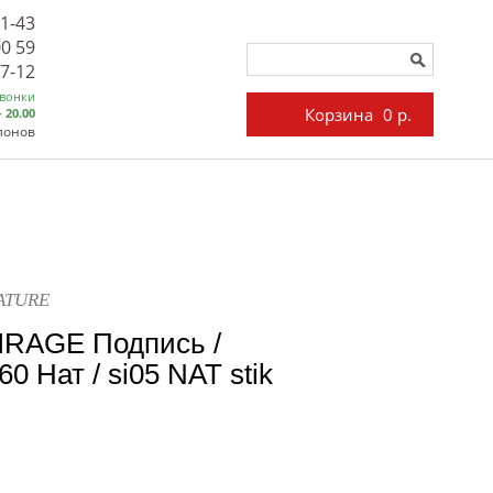
71-43
00 59
27-12
звонки
Корзина
0 р.
- 20.00
лонов
NATURE
IRAGE Подпись /
 Нат / si05 NAT stik