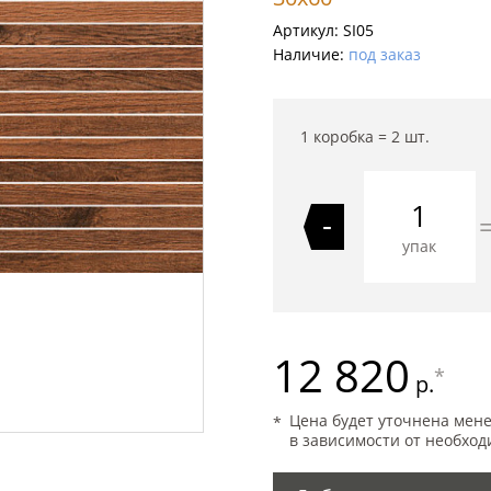
Артикул:
SI05
Наличие:
под заказ
1 коробка =
2
шт.
-
упак
12 820
*
р.
Цена будет уточнена мен
в зависимости от необход