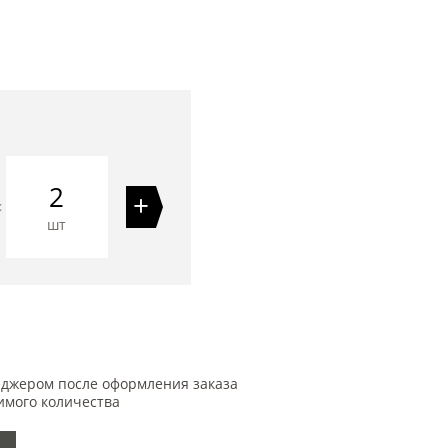
2
+
=
шт
еджером после оформления заказа
имого количества