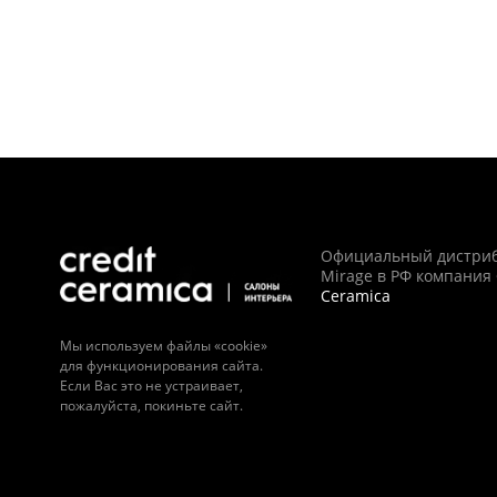
Официальный дистри
Mirage в РФ компания
Ceramica
Мы используем файлы «cookie»
для функционирования сайта.
Если Вас это не устраивает,
пожалуйста, покиньте сайт.